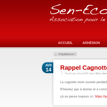
ACCUEIL
ADHÉSION
←
Impatience !
AVR
Rappel Cagnott
14
Posté par nexus006 dans
Non clas
La cagnotte reste ouverte pendant
N’hésitez pas à donner et à comm
çà se passe toujours ici:
https://