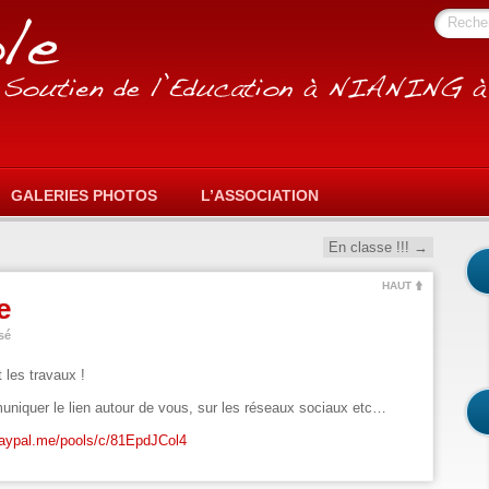
Reche
GALERIES PHOTOS
L’ASSOCIATION
En classe !!!
→
HAUT
e
sé
 les travaux !
uniquer le lien autour de vous, sur les réseaux sociaux etc…
paypal.me/pools/c/81EpdJCol4