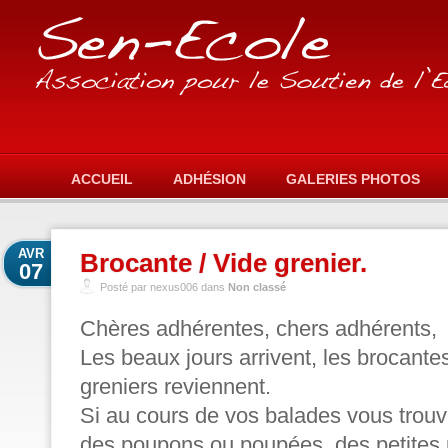
ACCUEIL
ADHÉSION
GALERIES PHOTOS
AVR
Brocante / Vide grenier.
07
Posté par nexus006 dans
Non classé
Chères adhérentes, chers adhérents,
Les beaux jours arrivent, les brocantes
greniers reviennent.
Si au cours de vos balades vous trouv
des poupons ou poupées, des petites