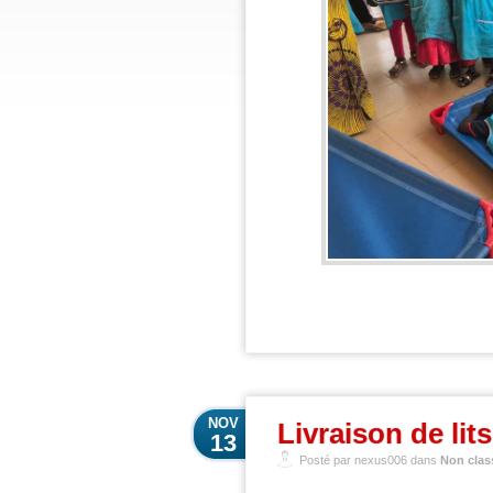
NOV
Livraison de lit
13
Posté par nexus006 dans
Non clas