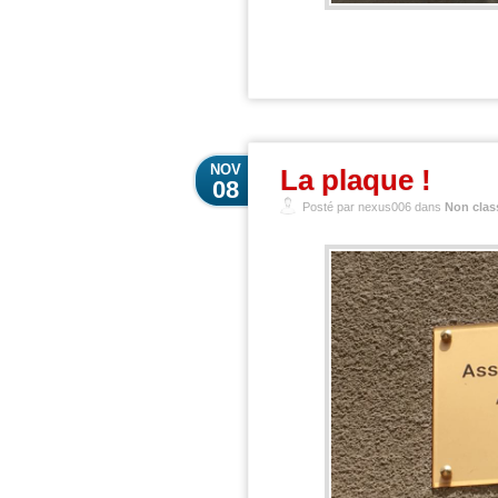
NOV
La plaque !
08
Posté par nexus006 dans
Non clas