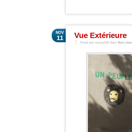
NOV
Vue Extérieure
11
Posté par nexus006 dans
Non clas