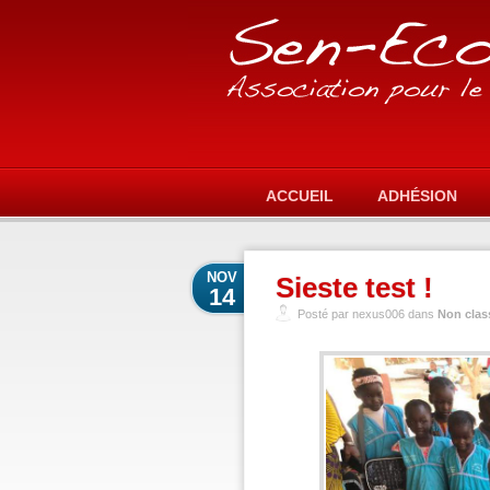
ACCUEIL
ADHÉSION
NOV
Sieste test !
14
Posté par nexus006 dans
Non clas