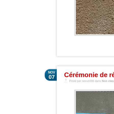
NOV
Cérémonie de ré
07
Posté par nexus006 dans
Non clas