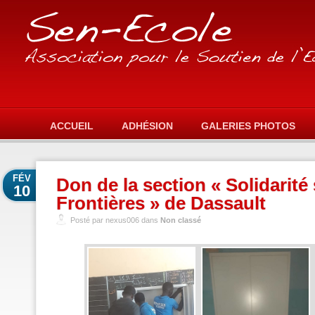
ACCUEIL
ADHÉSION
GALERIES PHOTOS
FÉV
Don de la section « Solidarité
10
Frontières » de Dassault
Posté par nexus006 dans
Non classé