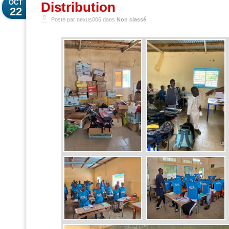
OCT
Distribution
22
Posté par nexus006 dans
Non classé