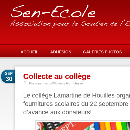
ACCUEIL
ADHÉSION
GALERIES PHOTOS
SEP
Collecte au collège
30
Posté par nexus006 dans
Non classé
Le
collège Lamartine de Houilles
organ
fournitures scolaires du 22 septembre
d’avance aux donateurs!