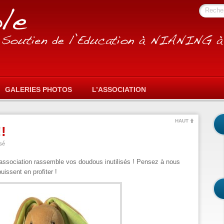
Reche
GALERIES PHOTOS
L’ASSOCIATION
HAUT
!
sé
’association rassemble vos doudous inutilisés ! Pensez à nous
uissent en profiter !