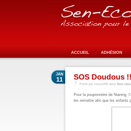
ACCUEIL
ADHÉSION
JAN
SOS Doudous !!
11
Posté par nexus006 dans
Non clas
Pour la pouponnière de Nianing, l
les remettre afin que les enfants p