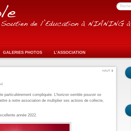
Reche
GALERIES PHOTOS
L’ASSOCIATION
HAUT
sé
e particulièrement compliquée. L’horizon semble pouvoir se
ttre à notre association de multiplier ses actions de collecte,
excellente année 2022.