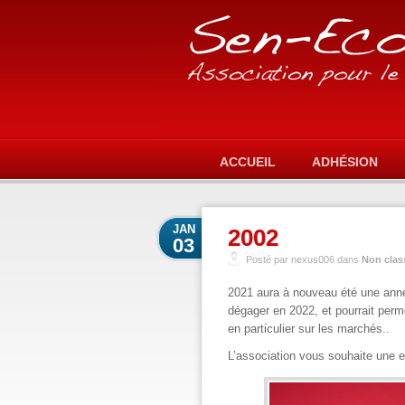
ACCUEIL
ADHÉSION
JAN
2002
03
Posté par nexus006 dans
Non clas
2021 aura à nouveau été une anné
dégager en 2022, et pourrait perme
en particulier sur les marchés..
L’association vous souhaite une 