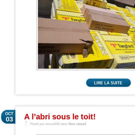
LIRE LA SUITE
OCT
A l’abri sous le toit!
03
Posté par nexus006 dans
Non classé