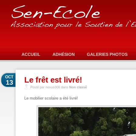
ACCUEIL
ADHÉSION
GALERIES PHOTOS
OCT
Le frêt est livré!
13
Posté par nexus006 dans
Non classé
Le mobilier scolaire a été livré!